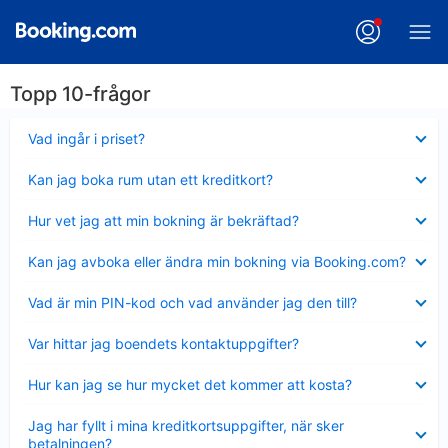
Topp 10-frågor
Visar
Vad ingår i priset?
mindre
Visar
Kan jag boka rum utan ett kreditkort?
mindre
Visar
Hur vet jag att min bokning är bekräftad?
mindre
Visar
Kan jag avboka eller ändra min bokning via Booking.com?
mindre
Visar
Vad är min PIN-kod och vad använder jag den till?
mindre
Visar
Var hittar jag boendets kontaktuppgifter?
mindre
Visar
Hur kan jag se hur mycket det kommer att kosta?
mindre
Visar
Jag har fyllt i mina kreditkortsuppgifter, när sker
mindre
betalningen?