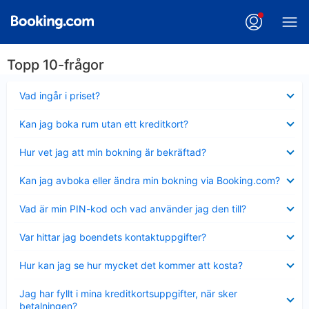
Topp 10-frågor
Visar
Vad ingår i priset?
mindre
Visar
Kan jag boka rum utan ett kreditkort?
mindre
Visar
Hur vet jag att min bokning är bekräftad?
mindre
Visar
Kan jag avboka eller ändra min bokning via Booking.com?
mindre
Visar
Vad är min PIN-kod och vad använder jag den till?
mindre
Visar
Var hittar jag boendets kontaktuppgifter?
mindre
Visar
Hur kan jag se hur mycket det kommer att kosta?
mindre
Visar
Jag har fyllt i mina kreditkortsuppgifter, när sker
mindre
betalningen?