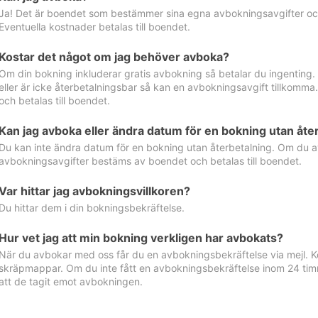
Ja! Det är boendet som bestämmer sina egna avbokningsavgifter och 
Eventuella kostnader betalas till boendet.
Kostar det något om jag behöver avboka?
Om din bokning inkluderar gratis avbokning så betalar du ingenting
eller är icke återbetalningsbar så kan en avbokningsavgift tillkom
och betalas till boendet.
Kan jag avboka eller ändra datum för en bokning utan åte
Du kan inte ändra datum för en bokning utan återbetalning. Om du a
avbokningsavgifter bestäms av boendet och betalas till boendet.
Var hittar jag avbokningsvillkoren?
Du hittar dem i din bokningsbekräftelse.
Hur vet jag att min bokning verkligen har avbokats?
När du avbokar med oss får du en avbokningsbekräftelse via mejl. Ko
skräpmappar. Om du inte fått en avbokningsbekräftelse inom 24 timm
att de tagit emot avbokningen.