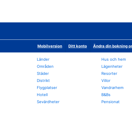
Mobilversion
Ditt konto
Ändra din bokning o
Länder
Hus och hem
Områden
Lägenheter
Städer
Resorter
Distrikt
Villor
Flygplatser
Vandrarhem
Hotell
B&Bs
Sevärdheter
Pensionat