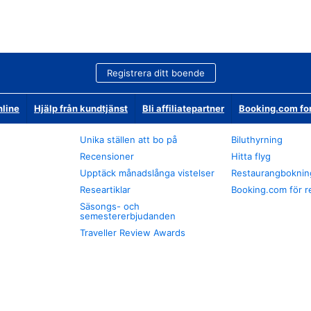
Registrera ditt boende
nline
Hjälp från kundtjänst
Bli affiliatepartner
Booking.com fo
Unika ställen att bo på
Biluthyrning
Recensioner
Hitta flyg
Upptäck månadslånga vistelser
Restaurangboknin
Researtiklar
Booking.com för r
Säsongs- och
semestererbjudanden
Traveller Review Awards