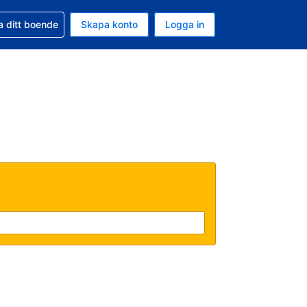
d din bokning
a ditt boende
Skapa konto
Logga in
ta är Amerikanska dollar
ande språk är Svenska