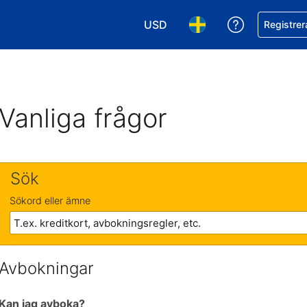
USD
Få hjälp me
Registrer
Välj valuta. Din nuvarande valu
Välj språk. Ditt nuvar
Vanliga frågor
Sök
Sökord eller ämne
Avbokningar
Kan jag avboka?