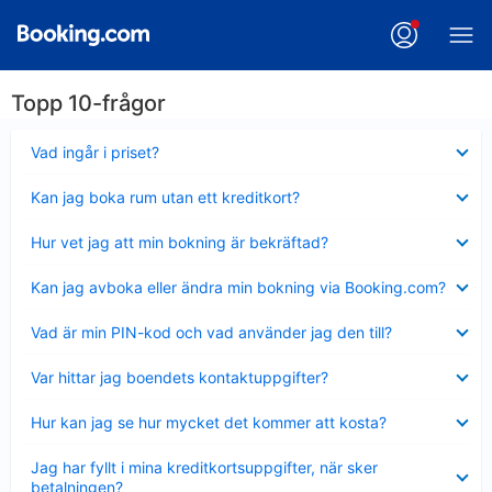
Topp 10-frågor
Visar
Vad ingår i priset?
mindre
Visar
Kan jag boka rum utan ett kreditkort?
mindre
Visar
Hur vet jag att min bokning är bekräftad?
mindre
Visar
Kan jag avboka eller ändra min bokning via Booking.com?
mindre
Visar
Vad är min PIN-kod och vad använder jag den till?
mindre
Visar
Var hittar jag boendets kontaktuppgifter?
mindre
Visar
Hur kan jag se hur mycket det kommer att kosta?
mindre
Visar
Jag har fyllt i mina kreditkortsuppgifter, när sker
mindre
betalningen?