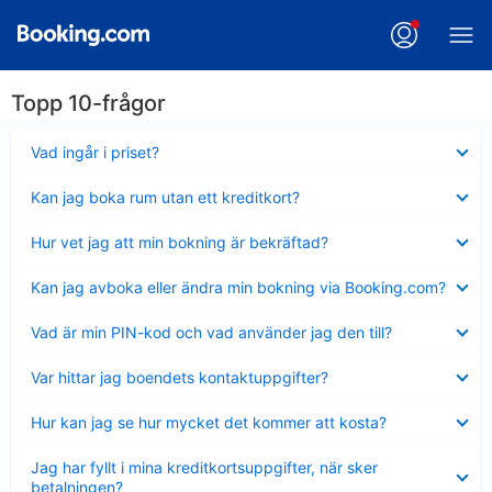
Topp 10-frågor
Visar
Vad ingår i priset?
mindre
Visar
Kan jag boka rum utan ett kreditkort?
mindre
Visar
Hur vet jag att min bokning är bekräftad?
mindre
Visar
Kan jag avboka eller ändra min bokning via Booking.com?
mindre
Visar
Vad är min PIN-kod och vad använder jag den till?
mindre
Visar
Var hittar jag boendets kontaktuppgifter?
mindre
Visar
Hur kan jag se hur mycket det kommer att kosta?
mindre
Visar
Jag har fyllt i mina kreditkortsuppgifter, när sker
mindre
betalningen?