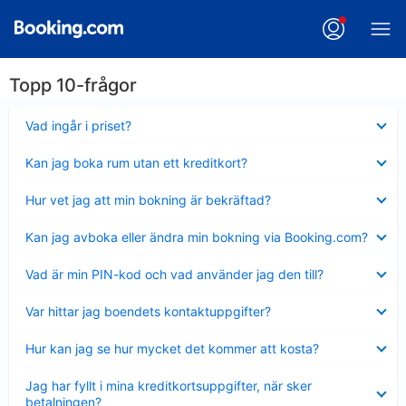
Topp 10-frågor
Visar
Vad ingår i priset?
mindre
Visar
Kan jag boka rum utan ett kreditkort?
mindre
Visar
Hur vet jag att min bokning är bekräftad?
mindre
Visar
Kan jag avboka eller ändra min bokning via Booking.com?
mindre
Visar
Vad är min PIN-kod och vad använder jag den till?
mindre
Visar
Var hittar jag boendets kontaktuppgifter?
mindre
Visar
Hur kan jag se hur mycket det kommer att kosta?
mindre
Visar
Jag har fyllt i mina kreditkortsuppgifter, när sker
mindre
betalningen?