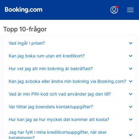
Topp 10-frågor
Visar
Vad ingår i priset?
mindre
Visar
Kan jag boka rum utan ett kreditkort?
mindre
Visar
Hur vet jag att min bokning är bekräftad?
mindre
Visar
Kan jag avboka eller ändra min bokning via Booking.com?
mindre
Visar
Vad är min PIN-kod och vad använder jag den till?
mindre
Visar
Var hittar jag boendets kontaktuppgifter?
mindre
Visar
Hur kan jag se hur mycket det kommer att kosta?
mindre
Visar
Jag har fyllt i mina kreditkortsuppgifter, när sker
mindre
betalningen?