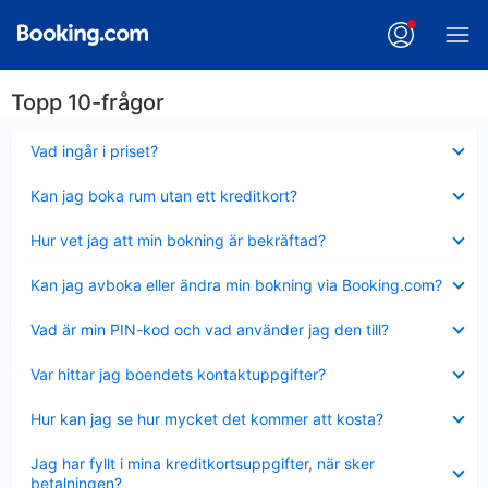
Topp 10-frågor
Visar
Vad ingår i priset?
mindre
Visar
Kan jag boka rum utan ett kreditkort?
mindre
Visar
Hur vet jag att min bokning är bekräftad?
mindre
Visar
Kan jag avboka eller ändra min bokning via Booking.com?
mindre
Visar
Vad är min PIN-kod och vad använder jag den till?
mindre
Visar
Var hittar jag boendets kontaktuppgifter?
mindre
Visar
Hur kan jag se hur mycket det kommer att kosta?
mindre
Visar
Jag har fyllt i mina kreditkortsuppgifter, när sker
mindre
betalningen?