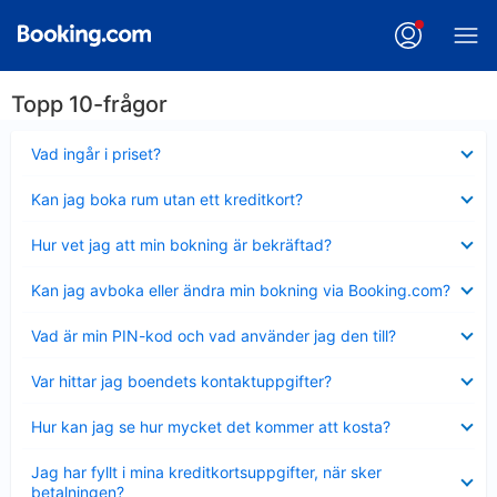
Topp 10-frågor
Visar
Vad ingår i priset?
mindre
Visar
Kan jag boka rum utan ett kreditkort?
mindre
Visar
Hur vet jag att min bokning är bekräftad?
mindre
Visar
Kan jag avboka eller ändra min bokning via Booking.com?
mindre
Visar
Vad är min PIN-kod och vad använder jag den till?
mindre
Visar
Var hittar jag boendets kontaktuppgifter?
mindre
Visar
Hur kan jag se hur mycket det kommer att kosta?
mindre
Visar
Jag har fyllt i mina kreditkortsuppgifter, när sker
mindre
betalningen?