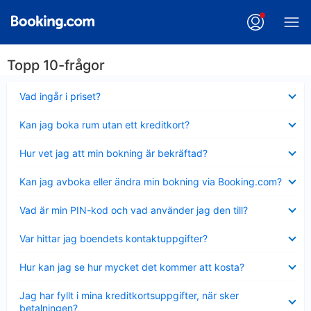
Topp 10-frågor
Visar
Vad ingår i priset?
mindre
Visar
Kan jag boka rum utan ett kreditkort?
mindre
Visar
Hur vet jag att min bokning är bekräftad?
mindre
Visar
Kan jag avboka eller ändra min bokning via Booking.com?
mindre
Visar
Vad är min PIN-kod och vad använder jag den till?
mindre
Visar
Var hittar jag boendets kontaktuppgifter?
mindre
Visar
Hur kan jag se hur mycket det kommer att kosta?
mindre
Visar
Jag har fyllt i mina kreditkortsuppgifter, när sker
mindre
betalningen?