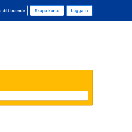
d din bokning
a ditt boende
Skapa konto
Logga in
uta är Svenska kronor
ande språk är Svenska