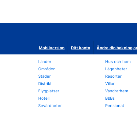
Mobilversion
Ditt konto
Ändra din bokning o
Länder
Hus och hem
Områden
Lägenheter
Städer
Resorter
Distrikt
Villor
Flygplatser
Vandrarhem
Hotell
B&Bs
Sevärdheter
Pensionat