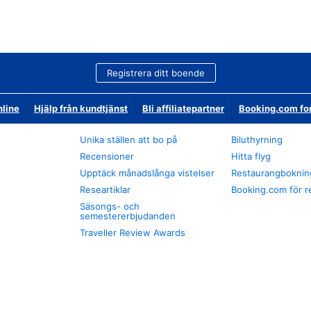
Registrera ditt boende
nline
Hjälp från kundtjänst
Bli affiliatepartner
Booking.com fo
Unika ställen att bo på
Biluthyrning
Recensioner
Hitta flyg
Upptäck månadslånga vistelser
Restaurangboknin
Researtiklar
Booking.com för r
Säsongs- och
semestererbjudanden
Traveller Review Awards