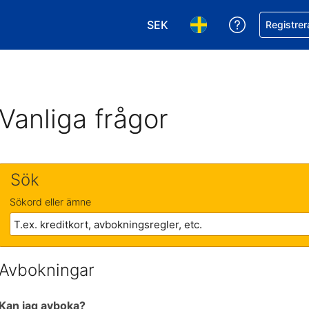
SEK
Få hjälp me
Registrer
Välj valuta. Din nuvarande val
Välj språk. Ditt nuvar
Vanliga frågor
Sök
Sökord eller ämne
Avbokningar
Kan jag avboka?