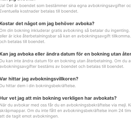
Ja! Det är boendet som bestämmer sina egna avbokningsavgifter och 
Eventuella kostnader betalas till boendet.
Kostar det något om jag behöver avboka?
Om din bokning inkluderar gratis avbokning så betalar du ingenting
eller är icke återbetalningsbar så kan en avbokningsavgift tillkom
och betalas till boendet.
Kan jag avboka eller ändra datum för en bokning utan åte
Du kan inte ändra datum för en bokning utan återbetalning. Om du a
avbokningsavgifter bestäms av boendet och betalas till boendet.
Var hittar jag avbokningsvillkoren?
Du hittar dem i din bokningsbekräftelse.
Hur vet jag att min bokning verkligen har avbokats?
När du avbokar med oss får du en avbokningsbekräftelse via mejl. Ko
skräpmappar. Om du inte fått en avbokningsbekräftelse inom 24 timm
att de tagit emot avbokningen.