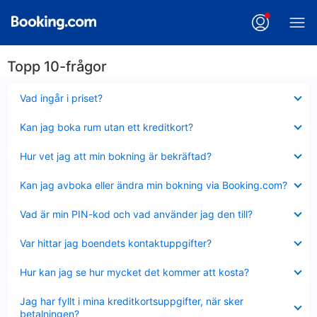
Topp 10-frågor
Visar
Vad ingår i priset?
mindre
Visar
Kan jag boka rum utan ett kreditkort?
mindre
Visar
Hur vet jag att min bokning är bekräftad?
mindre
Visar
Kan jag avboka eller ändra min bokning via Booking.com?
mindre
Visar
Vad är min PIN-kod och vad använder jag den till?
mindre
Visar
Var hittar jag boendets kontaktuppgifter?
mindre
Visar
Hur kan jag se hur mycket det kommer att kosta?
mindre
Visar
Jag har fyllt i mina kreditkortsuppgifter, när sker
mindre
betalningen?