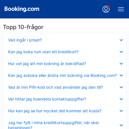
Topp 10-frågor
Visar
Vad ingår i priset?
mindre
Visar
Kan jag boka rum utan ett kreditkort?
mindre
Visar
Hur vet jag att min bokning är bekräftad?
mindre
Visar
Kan jag avboka eller ändra min bokning via Booking.com?
mindre
Visar
Vad är min PIN-kod och vad använder jag den till?
mindre
Visar
Var hittar jag boendets kontaktuppgifter?
mindre
Visar
Hur kan jag se hur mycket det kommer att kosta?
mindre
Visar
Jag har fyllt i mina kreditkortsuppgifter, när sker
mindre
betalningen?