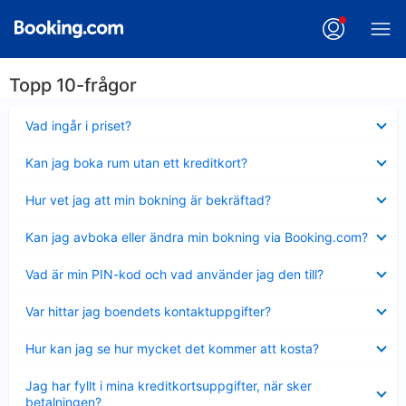
Topp 10-frågor
Visar
Vad ingår i priset?
mindre
Visar
Kan jag boka rum utan ett kreditkort?
mindre
Visar
Hur vet jag att min bokning är bekräftad?
mindre
Visar
Kan jag avboka eller ändra min bokning via Booking.com?
mindre
Visar
Vad är min PIN-kod och vad använder jag den till?
mindre
Visar
Var hittar jag boendets kontaktuppgifter?
mindre
Visar
Hur kan jag se hur mycket det kommer att kosta?
mindre
Visar
Jag har fyllt i mina kreditkortsuppgifter, när sker
mindre
betalningen?