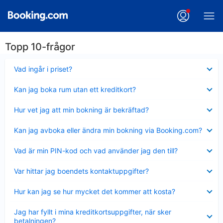
Topp 10-frågor
Visar
Vad ingår i priset?
mindre
Visar
Kan jag boka rum utan ett kreditkort?
mindre
Visar
Hur vet jag att min bokning är bekräftad?
mindre
Visar
Kan jag avboka eller ändra min bokning via Booking.com?
mindre
Visar
Vad är min PIN-kod och vad använder jag den till?
mindre
Visar
Var hittar jag boendets kontaktuppgifter?
mindre
Visar
Hur kan jag se hur mycket det kommer att kosta?
mindre
Visar
Jag har fyllt i mina kreditkortsuppgifter, när sker
mindre
betalningen?