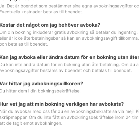
Ja! Det är boendet som bestämmer sina egna avbokningsavgifter och 
Eventuella kostnader betalas till boendet.
Kostar det något om jag behöver avboka?
Om din bokning inkluderar gratis avbokning så betalar du ingenting
eller är icke återbetalningsbar så kan en avbokningsavgift tillkom
och betalas till boendet.
Kan jag avboka eller ändra datum för en bokning utan åte
Du kan inte ändra datum för en bokning utan återbetalning. Om du a
avbokningsavgifter bestäms av boendet och betalas till boendet.
Var hittar jag avbokningsvillkoren?
Du hittar dem i din bokningsbekräftelse.
Hur vet jag att min bokning verkligen har avbokats?
När du avbokar med oss får du en avbokningsbekräftelse via mejl. Ko
skräpmappar. Om du inte fått en avbokningsbekräftelse inom 24 timm
att de tagit emot avbokningen.