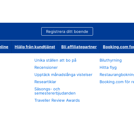
Registrera ditt boende
nline
Hjälp från kundtjänst
Bli affiliatepartner
Booking.com fo
Unika ställen att bo på
Biluthyrning
Recensioner
Hitta flyg
Upptäck månadslånga vistelser
Restaurangboknin
Researtiklar
Booking.com för r
Säsongs- och
semestererbjudanden
Traveller Review Awards