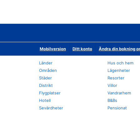
Mobilversion
Ditt konto
Ändra din bokning o
Länder
Hus och hem
Områden
Lägenheter
Städer
Resorter
Distrikt
Villor
Flygplatser
Vandrarhem
Hotell
B&Bs
Sevärdheter
Pensionat