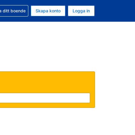
d din bokning
a ditt boende
Skapa konto
Logga in
ta är Amerikanska dollar
ande språk är Svenska