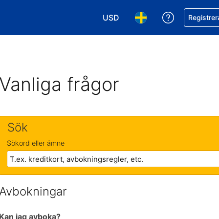
USD
Få hjälp me
Registrer
Välj valuta. Din nuvarande valu
Välj språk. Ditt nuvar
Vanliga frågor
Sök
Sökord eller ämne
Avbokningar
Kan jag avboka?