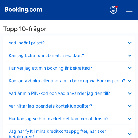
Topp 10-frågor
Visar
Vad ingår i priset?
mindre
Visar
Kan jag boka rum utan ett kreditkort?
mindre
Visar
Hur vet jag att min bokning är bekräftad?
mindre
Visar
Kan jag avboka eller ändra min bokning via Booking.com?
mindre
Visar
Vad är min PIN-kod och vad använder jag den till?
mindre
Visar
Var hittar jag boendets kontaktuppgifter?
mindre
Visar
Hur kan jag se hur mycket det kommer att kosta?
mindre
Visar
Jag har fyllt i mina kreditkortsuppgifter, när sker
mindre
betalningen?