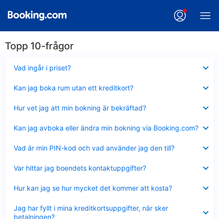
Topp 10-frågor
Visar
Vad ingår i priset?
mindre
Visar
Kan jag boka rum utan ett kreditkort?
mindre
Visar
Hur vet jag att min bokning är bekräftad?
mindre
Visar
Kan jag avboka eller ändra min bokning via Booking.com?
mindre
Visar
Vad är min PIN-kod och vad använder jag den till?
mindre
Visar
Var hittar jag boendets kontaktuppgifter?
mindre
Visar
Hur kan jag se hur mycket det kommer att kosta?
mindre
Visar
Jag har fyllt i mina kreditkortsuppgifter, när sker
mindre
betalningen?