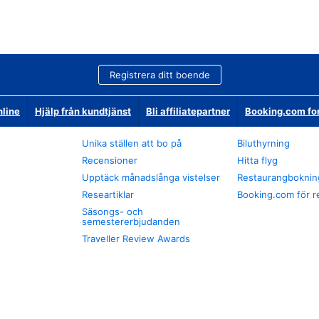
Registrera ditt boende
nline
Hjälp från kundtjänst
Bli affiliatepartner
Booking.com fo
Unika ställen att bo på
Biluthyrning
Recensioner
Hitta flyg
Upptäck månadslånga vistelser
Restaurangboknin
Researtiklar
Booking.com för r
Säsongs- och
semestererbjudanden
Traveller Review Awards