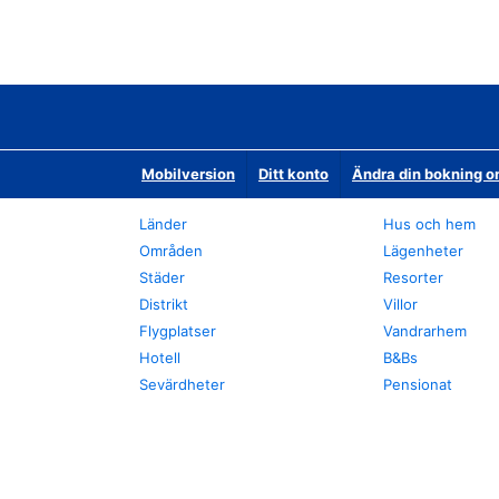
Mobilversion
Ditt konto
Ändra din bokning o
Länder
Hus och hem
Områden
Lägenheter
Städer
Resorter
Distrikt
Villor
Flygplatser
Vandrarhem
Hotell
B&Bs
Sevärdheter
Pensionat