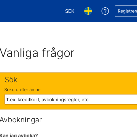
SEK
Få hjälp me
Registrer
Välj valuta. Din nuvarande val
Välj språk. Ditt nuvar
Vanliga frågor
Sök
Sökord eller ämne
Avbokningar
Kan jag avboka?