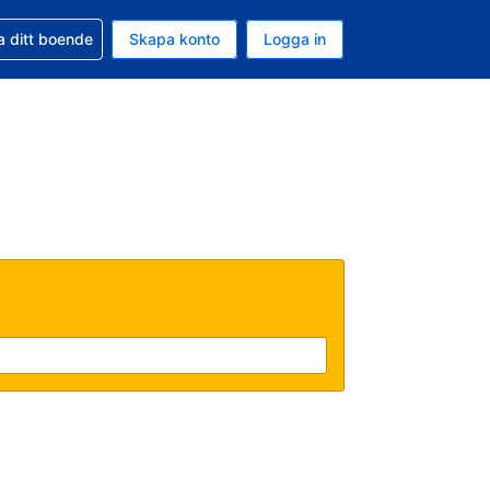
d din bokning
a ditt boende
Skapa konto
Logga in
uta är Svenska kronor
ande språk är Svenska