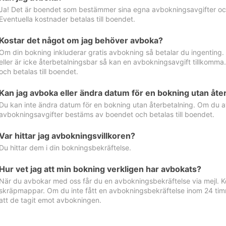
Ja! Det är boendet som bestämmer sina egna avbokningsavgifter och 
Eventuella kostnader betalas till boendet.
Kostar det något om jag behöver avboka?
Om din bokning inkluderar gratis avbokning så betalar du ingenting
eller är icke återbetalningsbar så kan en avbokningsavgift tillkom
och betalas till boendet.
Kan jag avboka eller ändra datum för en bokning utan åte
Du kan inte ändra datum för en bokning utan återbetalning. Om du a
avbokningsavgifter bestäms av boendet och betalas till boendet.
Var hittar jag avbokningsvillkoren?
Du hittar dem i din bokningsbekräftelse.
Hur vet jag att min bokning verkligen har avbokats?
När du avbokar med oss får du en avbokningsbekräftelse via mejl. Ko
skräpmappar. Om du inte fått en avbokningsbekräftelse inom 24 timm
att de tagit emot avbokningen.