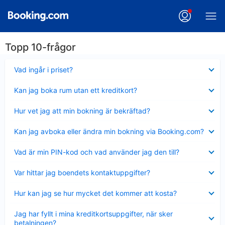
Topp 10-frågor
Visar
Vad ingår i priset?
mindre
Visar
Kan jag boka rum utan ett kreditkort?
mindre
Visar
Hur vet jag att min bokning är bekräftad?
mindre
Visar
Kan jag avboka eller ändra min bokning via Booking.com?
mindre
Visar
Vad är min PIN-kod och vad använder jag den till?
mindre
Visar
Var hittar jag boendets kontaktuppgifter?
mindre
Visar
Hur kan jag se hur mycket det kommer att kosta?
mindre
Visar
Jag har fyllt i mina kreditkortsuppgifter, när sker
mindre
betalningen?