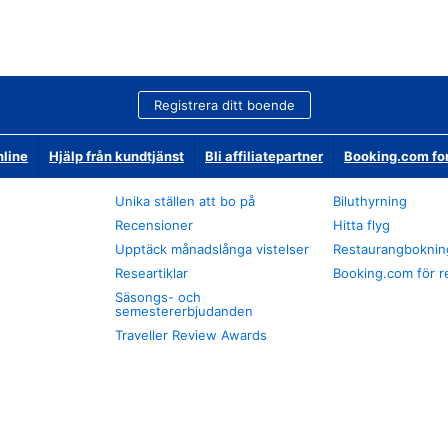
Registrera ditt boende
nline
Hjälp från kundtjänst
Bli affiliatepartner
Booking.com fo
Unika ställen att bo på
Biluthyrning
Recensioner
Hitta flyg
Upptäck månadslånga vistelser
Restaurangboknin
Researtiklar
Booking.com för r
Säsongs- och
semestererbjudanden
Traveller Review Awards