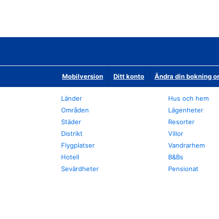
Mobilversion
Ditt konto
Ändra din bokning o
Länder
Hus och hem
Områden
Lägenheter
Städer
Resorter
Distrikt
Villor
Flygplatser
Vandrarhem
Hotell
B&Bs
Sevärdheter
Pensionat