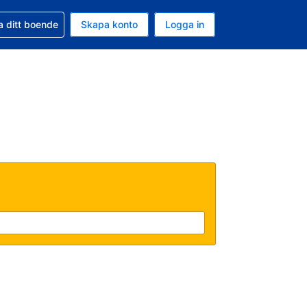
d din bokning
a ditt boende
Skapa konto
Logga in
uta är Svenska kronor
ande språk är Svenska