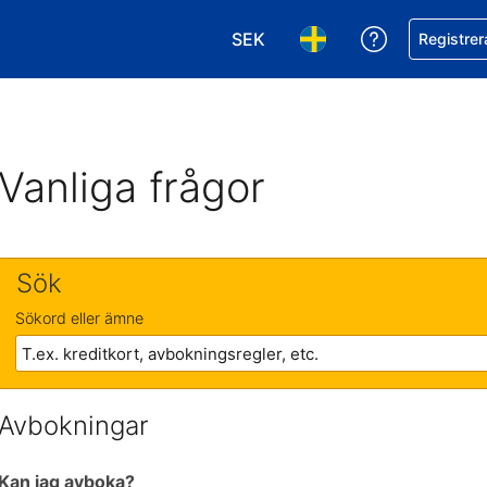
SEK
Få hjälp me
Registrer
Välj valuta. Din nuvarande val
Välj språk. Ditt nuvar
Vanliga frågor
Sök
Sökord eller ämne
Avbokningar
Kan jag avboka?