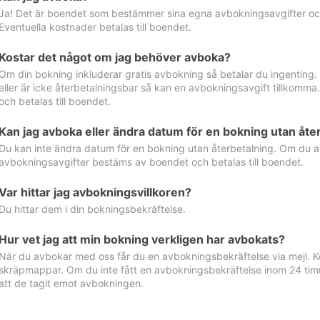
Ja! Det är boendet som bestämmer sina egna avbokningsavgifter och 
Eventuella kostnader betalas till boendet.
Kostar det något om jag behöver avboka?
Om din bokning inkluderar gratis avbokning så betalar du ingenting
eller är icke återbetalningsbar så kan en avbokningsavgift tillkom
och betalas till boendet.
Kan jag avboka eller ändra datum för en bokning utan åte
Du kan inte ändra datum för en bokning utan återbetalning. Om du a
avbokningsavgifter bestäms av boendet och betalas till boendet.
Var hittar jag avbokningsvillkoren?
Du hittar dem i din bokningsbekräftelse.
Hur vet jag att min bokning verkligen har avbokats?
När du avbokar med oss får du en avbokningsbekräftelse via mejl. Ko
skräpmappar. Om du inte fått en avbokningsbekräftelse inom 24 timm
att de tagit emot avbokningen.