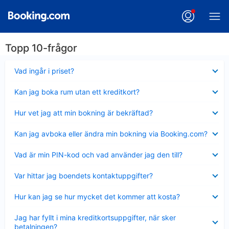
Topp 10-frågor
Visar
Vad ingår i priset?
mindre
Visar
Kan jag boka rum utan ett kreditkort?
mindre
Visar
Hur vet jag att min bokning är bekräftad?
mindre
Visar
Kan jag avboka eller ändra min bokning via Booking.com?
mindre
Visar
Vad är min PIN-kod och vad använder jag den till?
mindre
Visar
Var hittar jag boendets kontaktuppgifter?
mindre
Visar
Hur kan jag se hur mycket det kommer att kosta?
mindre
Visar
Jag har fyllt i mina kreditkortsuppgifter, när sker
mindre
betalningen?