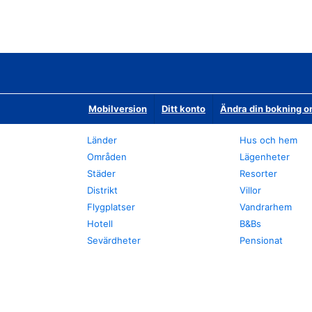
Mobilversion
Ditt konto
Ändra din bokning o
Länder
Hus och hem
Områden
Lägenheter
Städer
Resorter
Distrikt
Villor
Flygplatser
Vandrarhem
Hotell
B&Bs
Sevärdheter
Pensionat