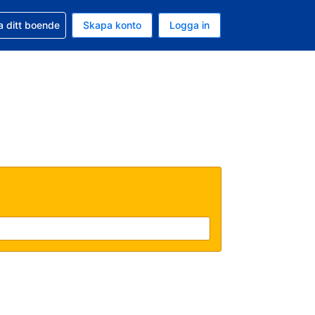
d din bokning
a ditt boende
Skapa konto
Logga in
ta är Amerikanska dollar
ande språk är Svenska