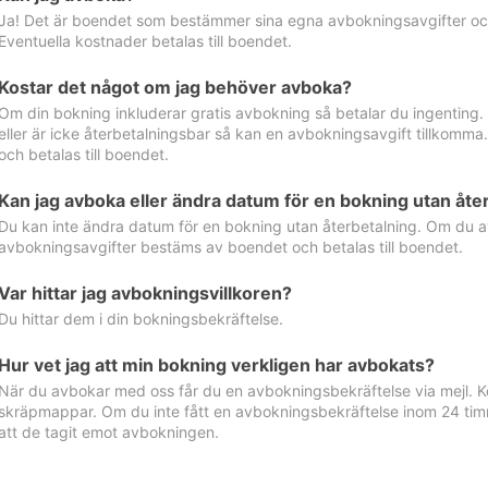
Ja! Det är boendet som bestämmer sina egna avbokningsavgifter och 
Eventuella kostnader betalas till boendet.
Kostar det något om jag behöver avboka?
Om din bokning inkluderar gratis avbokning så betalar du ingenting
eller är icke återbetalningsbar så kan en avbokningsavgift tillkom
och betalas till boendet.
Kan jag avboka eller ändra datum för en bokning utan åte
Du kan inte ändra datum för en bokning utan återbetalning. Om du a
avbokningsavgifter bestäms av boendet och betalas till boendet.
Var hittar jag avbokningsvillkoren?
Du hittar dem i din bokningsbekräftelse.
Hur vet jag att min bokning verkligen har avbokats?
När du avbokar med oss får du en avbokningsbekräftelse via mejl. Ko
skräpmappar. Om du inte fått en avbokningsbekräftelse inom 24 timm
att de tagit emot avbokningen.