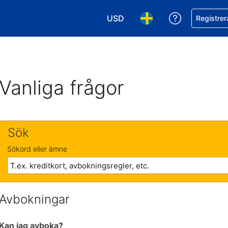
USD
Få hjälp me
Registrer
Välj valuta. Din nuvarande valu
Välj språk. Ditt nuvar
Vanliga frågor
Sök
Sökord eller ämne
Avbokningar
Kan jag avboka?