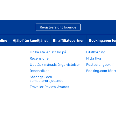
Registrera ditt boende
nline
Hjälp från kundtjänst
Bli affiliatepartner
Booking.com fo
Unika ställen att bo på
Biluthyrning
Recensioner
Hitta flyg
Upptäck månadslånga vistelser
Restaurangboknin
Researtiklar
Booking.com för r
Säsongs- och
semestererbjudanden
Traveller Review Awards