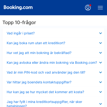
Topp 10-frågor
Visar
Vad ingår i priset?
mindre
Visar
Kan jag boka rum utan ett kreditkort?
mindre
Visar
Hur vet jag att min bokning är bekräftad?
mindre
Visar
Kan jag avboka eller ändra min bokning via Booking.com?
mindre
Visar
Vad är min PIN-kod och vad använder jag den till?
mindre
Visar
Var hittar jag boendets kontaktuppgifter?
mindre
Visar
Hur kan jag se hur mycket det kommer att kosta?
mindre
Visar
Jag har fyllt i mina kreditkortsuppgifter, när sker
mindre
betalningen?