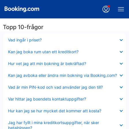
Topp 10-frågor
Visar
Vad ingår i priset?
mindre
Visar
Kan jag boka rum utan ett kreditkort?
mindre
Visar
Hur vet jag att min bokning är bekräftad?
mindre
Visar
Kan jag avboka eller ändra min bokning via Booking.com?
mindre
Visar
Vad är min PIN-kod och vad använder jag den till?
mindre
Visar
Var hittar jag boendets kontaktuppgifter?
mindre
Visar
Hur kan jag se hur mycket det kommer att kosta?
mindre
Visar
Jag har fyllt i mina kreditkortsuppgifter, när sker
mindre
betalningen?