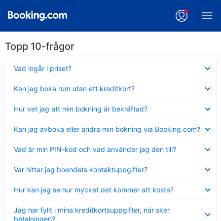
Topp 10-frågor
Visar
Vad ingår i priset?
mindre
Visar
Kan jag boka rum utan ett kreditkort?
mindre
Visar
Hur vet jag att min bokning är bekräftad?
mindre
Visar
Kan jag avboka eller ändra min bokning via Booking.com?
mindre
Visar
Vad är min PIN-kod och vad använder jag den till?
mindre
Visar
Var hittar jag boendets kontaktuppgifter?
mindre
Visar
Hur kan jag se hur mycket det kommer att kosta?
mindre
Visar
Jag har fyllt i mina kreditkortsuppgifter, när sker
mindre
betalningen?