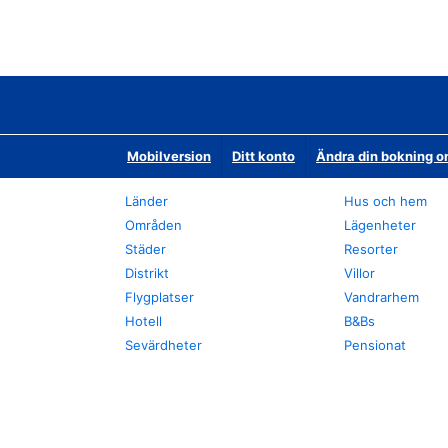
Mobilversion
Ditt konto
Ändra din bokning o
Länder
Hus och hem
Områden
Lägenheter
Städer
Resorter
Distrikt
Villor
Flygplatser
Vandrarhem
Hotell
B&Bs
Sevärdheter
Pensionat