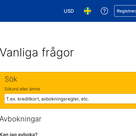
USD
Få hjälp me
Registrer
Välj valuta. Din nuvarande valu
Välj språk. Ditt nuvar
Vanliga frågor
Sök
Sökord eller ämne
Avbokningar
Kan jag avboka?