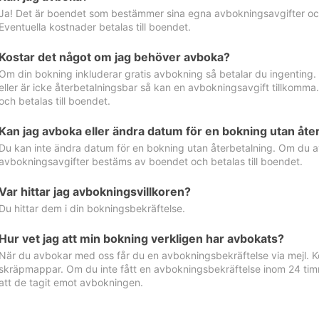
Ja! Det är boendet som bestämmer sina egna avbokningsavgifter och 
Eventuella kostnader betalas till boendet.
Kostar det något om jag behöver avboka?
Om din bokning inkluderar gratis avbokning så betalar du ingenting
eller är icke återbetalningsbar så kan en avbokningsavgift tillkom
och betalas till boendet.
Kan jag avboka eller ändra datum för en bokning utan åte
Du kan inte ändra datum för en bokning utan återbetalning. Om du a
avbokningsavgifter bestäms av boendet och betalas till boendet.
Var hittar jag avbokningsvillkoren?
Du hittar dem i din bokningsbekräftelse.
Hur vet jag att min bokning verkligen har avbokats?
När du avbokar med oss får du en avbokningsbekräftelse via mejl. Ko
skräpmappar. Om du inte fått en avbokningsbekräftelse inom 24 timm
att de tagit emot avbokningen.