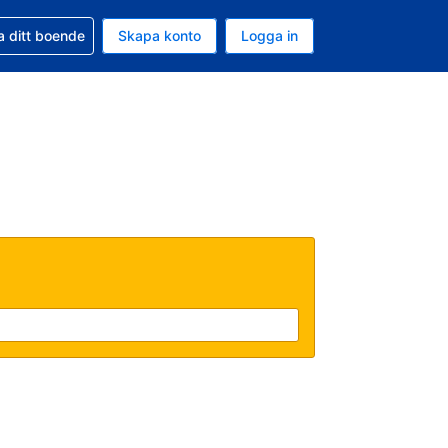
d din bokning
a ditt boende
Skapa konto
Logga in
ta är Amerikanska dollar
ande språk är Svenska