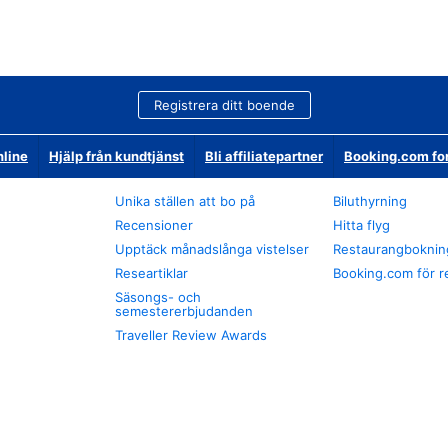
Registrera ditt boende
nline
Hjälp från kundtjänst
Bli affiliatepartner
Booking.com fo
Unika ställen att bo på
Biluthyrning
Recensioner
Hitta flyg
Upptäck månadslånga vistelser
Restaurangboknin
Researtiklar
Booking.com för r
Säsongs- och
semestererbjudanden
Traveller Review Awards