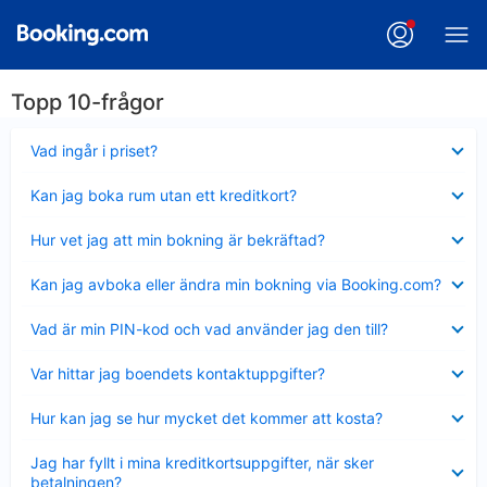
Topp 10-frågor
Visar
Vad ingår i priset?
mindre
Visar
Kan jag boka rum utan ett kreditkort?
mindre
Visar
Hur vet jag att min bokning är bekräftad?
mindre
Visar
Kan jag avboka eller ändra min bokning via Booking.com?
mindre
Visar
Vad är min PIN-kod och vad använder jag den till?
mindre
Visar
Var hittar jag boendets kontaktuppgifter?
mindre
Visar
Hur kan jag se hur mycket det kommer att kosta?
mindre
Visar
Jag har fyllt i mina kreditkortsuppgifter, när sker
mindre
betalningen?