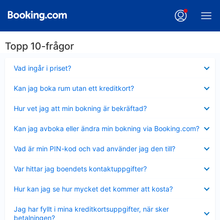
Topp 10-frågor
Visar
Vad ingår i priset?
mindre
Visar
Kan jag boka rum utan ett kreditkort?
mindre
Visar
Hur vet jag att min bokning är bekräftad?
mindre
Visar
Kan jag avboka eller ändra min bokning via Booking.com?
mindre
Visar
Vad är min PIN-kod och vad använder jag den till?
mindre
Visar
Var hittar jag boendets kontaktuppgifter?
mindre
Visar
Hur kan jag se hur mycket det kommer att kosta?
mindre
Visar
Jag har fyllt i mina kreditkortsuppgifter, när sker
mindre
betalningen?