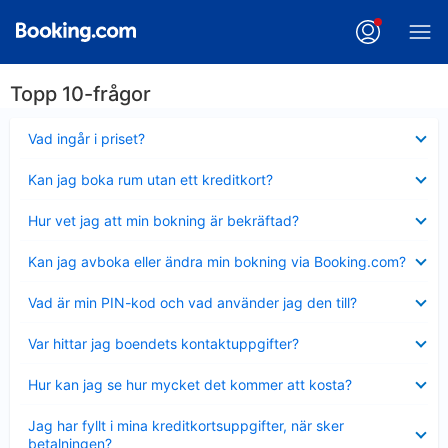
Topp 10-frågor
Visar
Vad ingår i priset?
mindre
Visar
Kan jag boka rum utan ett kreditkort?
mindre
Visar
Hur vet jag att min bokning är bekräftad?
mindre
Visar
Kan jag avboka eller ändra min bokning via Booking.com?
mindre
Visar
Vad är min PIN-kod och vad använder jag den till?
mindre
Visar
Var hittar jag boendets kontaktuppgifter?
mindre
Visar
Hur kan jag se hur mycket det kommer att kosta?
mindre
Visar
Jag har fyllt i mina kreditkortsuppgifter, när sker
mindre
betalningen?