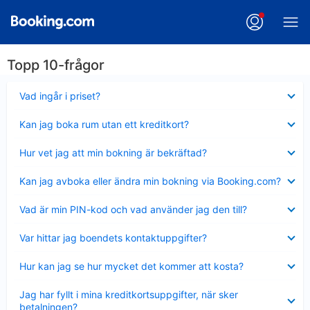
Topp 10-frågor
Visar
Vad ingår i priset?
mindre
Visar
Kan jag boka rum utan ett kreditkort?
mindre
Visar
Hur vet jag att min bokning är bekräftad?
mindre
Visar
Kan jag avboka eller ändra min bokning via Booking.com?
mindre
Visar
Vad är min PIN-kod och vad använder jag den till?
mindre
Visar
Var hittar jag boendets kontaktuppgifter?
mindre
Visar
Hur kan jag se hur mycket det kommer att kosta?
mindre
Visar
Jag har fyllt i mina kreditkortsuppgifter, när sker
mindre
betalningen?