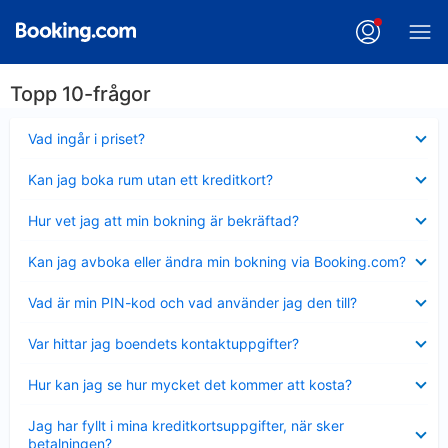
Topp 10-frågor
Visar
Vad ingår i priset?
mindre
Visar
Kan jag boka rum utan ett kreditkort?
mindre
Visar
Hur vet jag att min bokning är bekräftad?
mindre
Visar
Kan jag avboka eller ändra min bokning via Booking.com?
mindre
Visar
Vad är min PIN-kod och vad använder jag den till?
mindre
Visar
Var hittar jag boendets kontaktuppgifter?
mindre
Visar
Hur kan jag se hur mycket det kommer att kosta?
mindre
Visar
Jag har fyllt i mina kreditkortsuppgifter, när sker
mindre
betalningen?