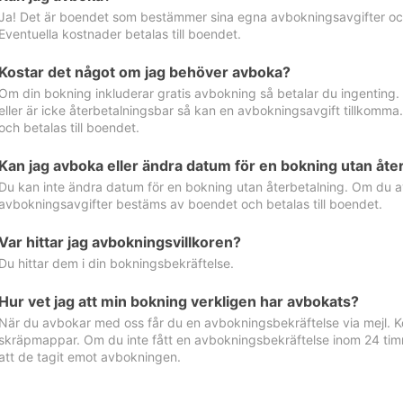
Ja! Det är boendet som bestämmer sina egna avbokningsavgifter och 
Eventuella kostnader betalas till boendet.
Kostar det något om jag behöver avboka?
Om din bokning inkluderar gratis avbokning så betalar du ingenting
eller är icke återbetalningsbar så kan en avbokningsavgift tillkom
och betalas till boendet.
Kan jag avboka eller ändra datum för en bokning utan åte
Du kan inte ändra datum för en bokning utan återbetalning. Om du a
avbokningsavgifter bestäms av boendet och betalas till boendet.
Var hittar jag avbokningsvillkoren?
Du hittar dem i din bokningsbekräftelse.
Hur vet jag att min bokning verkligen har avbokats?
När du avbokar med oss får du en avbokningsbekräftelse via mejl. Ko
skräpmappar. Om du inte fått en avbokningsbekräftelse inom 24 timm
att de tagit emot avbokningen.