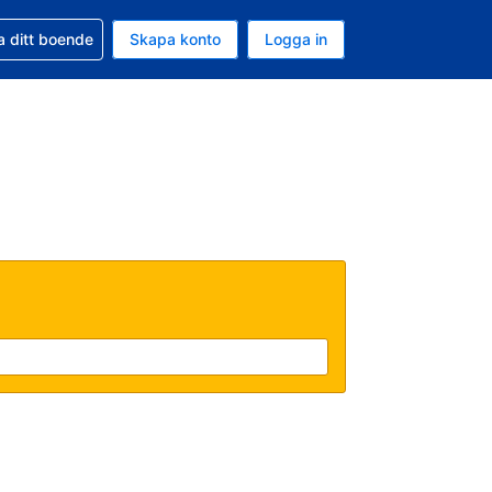
d din bokning
a ditt boende
Skapa konto
Logga in
ta är Amerikanska dollar
ande språk är Svenska