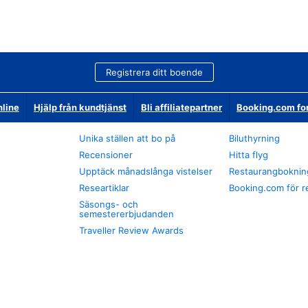
Registrera ditt boende
nline
Hjälp från kundtjänst
Bli affiliatepartner
Booking.com fo
Unika ställen att bo på
Biluthyrning
Recensioner
Hitta flyg
Upptäck månadslånga vistelser
Restaurangboknin
Researtiklar
Booking.com för r
Säsongs- och
semestererbjudanden
Traveller Review Awards