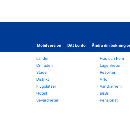
Mobilversion
Ditt konto
Ändra din bokning o
Länder
Hus och hem
Områden
Lägenheter
Städer
Resorter
Distrikt
Villor
Flygplatser
Vandrarhem
Hotell
B&Bs
Sevärdheter
Pensionat