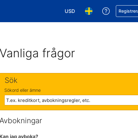
USD
Få hjälp me
Registrer
Välj valuta. Din nuvarande valu
Välj språk. Ditt nuvar
Vanliga frågor
Sök
Sökord eller ämne
Avbokningar
Kan jag avboka?