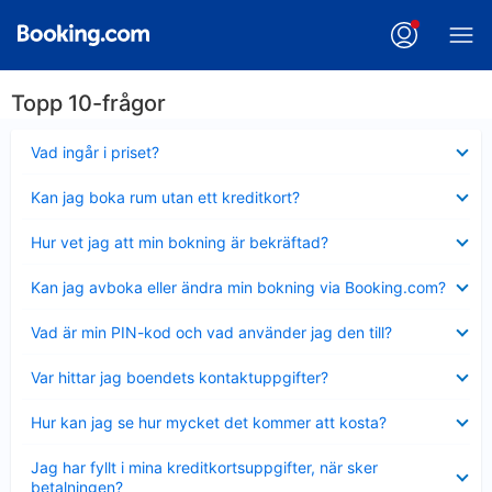
Topp 10-frågor
Visar
Vad ingår i priset?
mindre
Visar
Kan jag boka rum utan ett kreditkort?
mindre
Visar
Hur vet jag att min bokning är bekräftad?
mindre
Visar
Kan jag avboka eller ändra min bokning via Booking.com?
mindre
Visar
Vad är min PIN-kod och vad använder jag den till?
mindre
Visar
Var hittar jag boendets kontaktuppgifter?
mindre
Visar
Hur kan jag se hur mycket det kommer att kosta?
mindre
Visar
Jag har fyllt i mina kreditkortsuppgifter, när sker
mindre
betalningen?