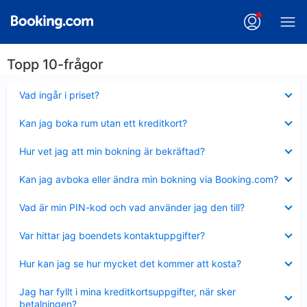
Topp 10-frågor
Visar
Vad ingår i priset?
mindre
Visar
Kan jag boka rum utan ett kreditkort?
mindre
Visar
Hur vet jag att min bokning är bekräftad?
mindre
Visar
Kan jag avboka eller ändra min bokning via Booking.com?
mindre
Visar
Vad är min PIN-kod och vad använder jag den till?
mindre
Visar
Var hittar jag boendets kontaktuppgifter?
mindre
Visar
Hur kan jag se hur mycket det kommer att kosta?
mindre
Visar
Jag har fyllt i mina kreditkortsuppgifter, när sker
mindre
betalningen?