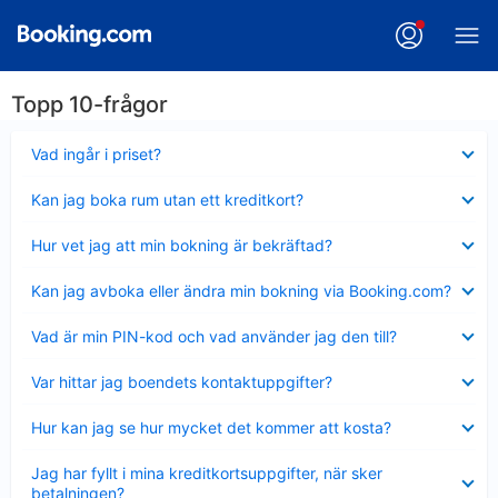
Topp 10-frågor
Visar
Vad ingår i priset?
mindre
Visar
Kan jag boka rum utan ett kreditkort?
mindre
Visar
Hur vet jag att min bokning är bekräftad?
mindre
Visar
Kan jag avboka eller ändra min bokning via Booking.com?
mindre
Visar
Vad är min PIN-kod och vad använder jag den till?
mindre
Visar
Var hittar jag boendets kontaktuppgifter?
mindre
Visar
Hur kan jag se hur mycket det kommer att kosta?
mindre
Visar
Jag har fyllt i mina kreditkortsuppgifter, när sker
mindre
betalningen?