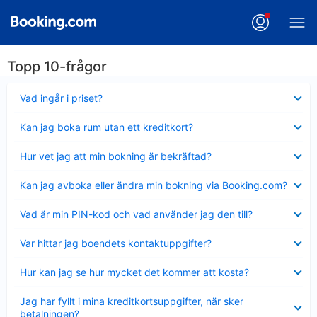
Topp 10-frågor
Visar
Vad ingår i priset?
mindre
Visar
Kan jag boka rum utan ett kreditkort?
mindre
Visar
Hur vet jag att min bokning är bekräftad?
mindre
Visar
Kan jag avboka eller ändra min bokning via Booking.com?
mindre
Visar
Vad är min PIN-kod och vad använder jag den till?
mindre
Visar
Var hittar jag boendets kontaktuppgifter?
mindre
Visar
Hur kan jag se hur mycket det kommer att kosta?
mindre
Visar
Jag har fyllt i mina kreditkortsuppgifter, när sker
mindre
betalningen?