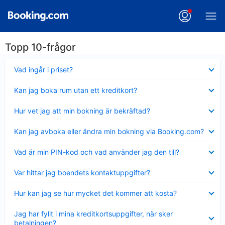
Topp 10-frågor
Visar
Vad ingår i priset?
mindre
Visar
Kan jag boka rum utan ett kreditkort?
mindre
Visar
Hur vet jag att min bokning är bekräftad?
mindre
Visar
Kan jag avboka eller ändra min bokning via Booking.com?
mindre
Visar
Vad är min PIN-kod och vad använder jag den till?
mindre
Visar
Var hittar jag boendets kontaktuppgifter?
mindre
Visar
Hur kan jag se hur mycket det kommer att kosta?
mindre
Visar
Jag har fyllt i mina kreditkortsuppgifter, när sker
mindre
betalningen?