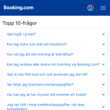
Topp 10-frågor
Visar
Vad ingår i priset?
mindre
Visar
Kan jag boka rum utan ett kreditkort?
mindre
Visar
Hur vet jag att min bokning är bekräftad?
mindre
Visar
Kan jag avboka eller ändra min bokning via Booking.com?
mindre
Visar
Vad är min PIN-kod och vad använder jag den till?
mindre
Visar
Var hittar jag boendets kontaktuppgifter?
mindre
Visar
Hur kan jag se hur mycket det kommer att kosta?
mindre
Visar
Jag har fyllt i mina kreditkortsuppgifter, när sker
mindre
betalningen?