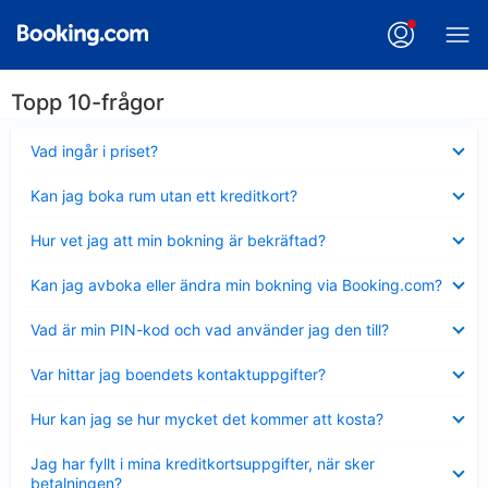
Topp 10-frågor
Visar
Vad ingår i priset?
mindre
Visar
Kan jag boka rum utan ett kreditkort?
mindre
Visar
Hur vet jag att min bokning är bekräftad?
mindre
Visar
Kan jag avboka eller ändra min bokning via Booking.com?
mindre
Visar
Vad är min PIN-kod och vad använder jag den till?
mindre
Visar
Var hittar jag boendets kontaktuppgifter?
mindre
Visar
Hur kan jag se hur mycket det kommer att kosta?
mindre
Visar
Jag har fyllt i mina kreditkortsuppgifter, när sker
mindre
betalningen?