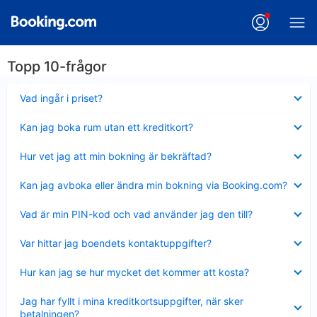
Topp 10-frågor
Visar
Vad ingår i priset?
mindre
Visar
Kan jag boka rum utan ett kreditkort?
mindre
Visar
Hur vet jag att min bokning är bekräftad?
mindre
Visar
Kan jag avboka eller ändra min bokning via Booking.com?
mindre
Visar
Vad är min PIN-kod och vad använder jag den till?
mindre
Visar
Var hittar jag boendets kontaktuppgifter?
mindre
Visar
Hur kan jag se hur mycket det kommer att kosta?
mindre
Visar
Jag har fyllt i mina kreditkortsuppgifter, när sker
mindre
betalningen?