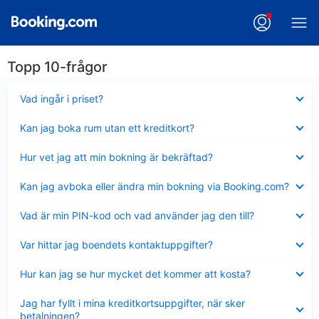
Topp 10-frågor
Visar
Vad ingår i priset?
mindre
Visar
Kan jag boka rum utan ett kreditkort?
mindre
Visar
Hur vet jag att min bokning är bekräftad?
mindre
Visar
Kan jag avboka eller ändra min bokning via Booking.com?
mindre
Visar
Vad är min PIN-kod och vad använder jag den till?
mindre
Visar
Var hittar jag boendets kontaktuppgifter?
mindre
Visar
Hur kan jag se hur mycket det kommer att kosta?
mindre
Visar
Jag har fyllt i mina kreditkortsuppgifter, när sker
mindre
betalningen?