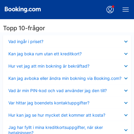
Topp 10-frågor
Visar
Vad ingår i priset?
mindre
Visar
Kan jag boka rum utan ett kreditkort?
mindre
Visar
Hur vet jag att min bokning är bekräftad?
mindre
Visar
Kan jag avboka eller ändra min bokning via Booking.com?
mindre
Visar
Vad är min PIN-kod och vad använder jag den till?
mindre
Visar
Var hittar jag boendets kontaktuppgifter?
mindre
Visar
Hur kan jag se hur mycket det kommer att kosta?
mindre
Visar
Jag har fyllt i mina kreditkortsuppgifter, när sker
mindre
betalningen?