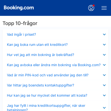
Topp 10-frågor
Visar
Vad ingår i priset?
mindre
Visar
Kan jag boka rum utan ett kreditkort?
mindre
Visar
Hur vet jag att min bokning är bekräftad?
mindre
Visar
Kan jag avboka eller ändra min bokning via Booking.com?
mindre
Visar
Vad är min PIN-kod och vad använder jag den till?
mindre
Visar
Var hittar jag boendets kontaktuppgifter?
mindre
Visar
Hur kan jag se hur mycket det kommer att kosta?
mindre
Visar
Jag har fyllt i mina kreditkortsuppgifter, när sker
mindre
betalningen?