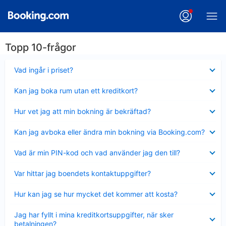
Topp 10-frågor
Visar
Vad ingår i priset?
mindre
Visar
Kan jag boka rum utan ett kreditkort?
mindre
Visar
Hur vet jag att min bokning är bekräftad?
mindre
Visar
Kan jag avboka eller ändra min bokning via Booking.com?
mindre
Visar
Vad är min PIN-kod och vad använder jag den till?
mindre
Visar
Var hittar jag boendets kontaktuppgifter?
mindre
Visar
Hur kan jag se hur mycket det kommer att kosta?
mindre
Visar
Jag har fyllt i mina kreditkortsuppgifter, när sker
mindre
betalningen?