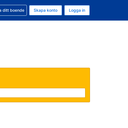
d din bokning
a ditt boende
Skapa konto
Logga in
uta är Svenska kronor
ande språk är Svenska