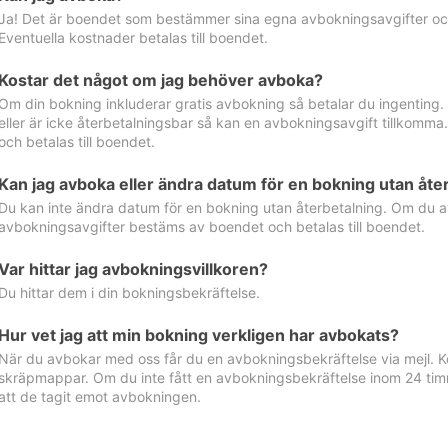
Ja! Det är boendet som bestämmer sina egna avbokningsavgifter och 
Eventuella kostnader betalas till boendet.
Kostar det något om jag behöver avboka?
Om din bokning inkluderar gratis avbokning så betalar du ingenting
eller är icke återbetalningsbar så kan en avbokningsavgift tillkom
och betalas till boendet.
Kan jag avboka eller ändra datum för en bokning utan åte
Du kan inte ändra datum för en bokning utan återbetalning. Om du a
avbokningsavgifter bestäms av boendet och betalas till boendet.
Var hittar jag avbokningsvillkoren?
Du hittar dem i din bokningsbekräftelse.
Hur vet jag att min bokning verkligen har avbokats?
När du avbokar med oss får du en avbokningsbekräftelse via mejl. Ko
skräpmappar. Om du inte fått en avbokningsbekräftelse inom 24 timm
att de tagit emot avbokningen.