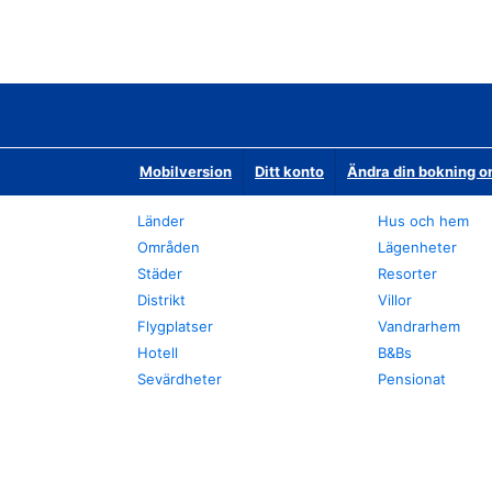
Mobilversion
Ditt konto
Ändra din bokning o
Länder
Hus och hem
Områden
Lägenheter
Städer
Resorter
Distrikt
Villor
Flygplatser
Vandrarhem
Hotell
B&Bs
Sevärdheter
Pensionat