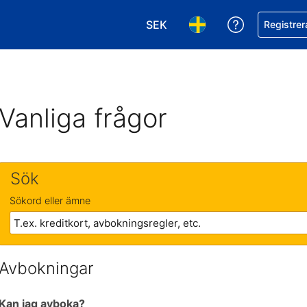
SEK
Få hjälp me
Registrer
Välj valuta. Din nuvarande val
Välj språk. Ditt nuvar
Vanliga frågor
Sök
Sökord eller ämne
Avbokningar
Kan jag avboka?