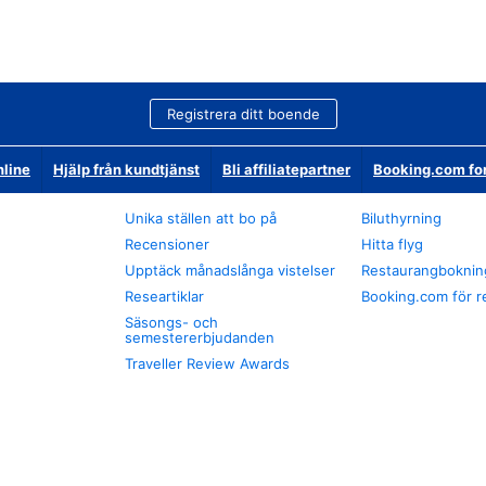
Registrera ditt boende
nline
Hjälp från kundtjänst
Bli affiliatepartner
Booking.com fo
Unika ställen att bo på
Biluthyrning
Recensioner
Hitta flyg
Upptäck månadslånga vistelser
Restaurangboknin
Researtiklar
Booking.com för r
Säsongs- och
semestererbjudanden
Traveller Review Awards