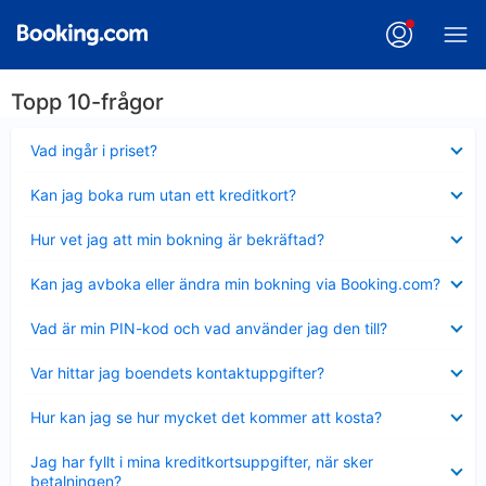
Topp 10-frågor
Visar
Vad ingår i priset?
mindre
Visar
Kan jag boka rum utan ett kreditkort?
mindre
Visar
Hur vet jag att min bokning är bekräftad?
mindre
Visar
Kan jag avboka eller ändra min bokning via Booking.com?
mindre
Visar
Vad är min PIN-kod och vad använder jag den till?
mindre
Visar
Var hittar jag boendets kontaktuppgifter?
mindre
Visar
Hur kan jag se hur mycket det kommer att kosta?
mindre
Visar
Jag har fyllt i mina kreditkortsuppgifter, när sker
mindre
betalningen?