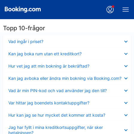
Topp 10-frågor
Visar
Vad ingår i priset?
mindre
Visar
Kan jag boka rum utan ett kreditkort?
mindre
Visar
Hur vet jag att min bokning är bekräftad?
mindre
Visar
Kan jag avboka eller ändra min bokning via Booking.com?
mindre
Visar
Vad är min PIN-kod och vad använder jag den till?
mindre
Visar
Var hittar jag boendets kontaktuppgifter?
mindre
Visar
Hur kan jag se hur mycket det kommer att kosta?
mindre
Visar
Jag har fyllt i mina kreditkortsuppgifter, när sker
mindre
betalningen?