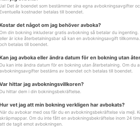
Ja! Det är boendet som bestämmer sina egna avbokningsavgifter och 
Eventuella kostnader betalas till boendet.
Kostar det något om jag behöver avboka?
Om din bokning inkluderar gratis avbokning så betalar du ingenting
eller är icke återbetalningsbar så kan en avbokningsavgift tillkom
och betalas till boendet.
Kan jag avboka eller ändra datum för en bokning utan åte
Du kan inte ändra datum för en bokning utan återbetalning. Om du a
avbokningsavgifter bestäms av boendet och betalas till boendet.
Var hittar jag avbokningsvillkoren?
Du hittar dem i din bokningsbekräftelse.
Hur vet jag att min bokning verkligen har avbokats?
När du avbokar med oss får du en avbokningsbekräftelse via mejl. Ko
skräpmappar. Om du inte fått en avbokningsbekräftelse inom 24 timm
att de tagit emot avbokningen.