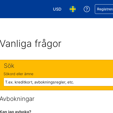
USD
Få hjälp me
Registrer
Välj valuta. Din nuvarande valu
Välj språk. Ditt nuvar
Vanliga frågor
Sök
Sökord eller ämne
Avbokningar
Kan jag avboka?