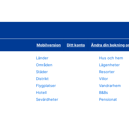
Mobilversion
Ditt konto
Ändra din bokning o
Länder
Hus och hem
Områden
Lägenheter
Städer
Resorter
Distrikt
Villor
Flygplatser
Vandrarhem
Hotell
B&Bs
Sevärdheter
Pensionat