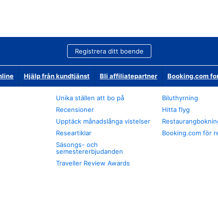
Registrera ditt boende
nline
Hjälp från kundtjänst
Bli affiliatepartner
Booking.com fo
Unika ställen att bo på
Biluthyrning
Recensioner
Hitta flyg
Upptäck månadslånga vistelser
Restaurangboknin
Researtiklar
Booking.com för r
Säsongs- och
semestererbjudanden
Traveller Review Awards