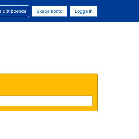
d din bokning
a ditt boende
Skapa konto
Logga in
ta är Amerikanska dollar
ande språk är Svenska