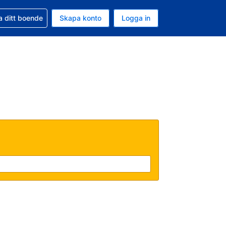
d din bokning
a ditt boende
Skapa konto
Logga in
ta är Amerikanska dollar
ande språk är Svenska