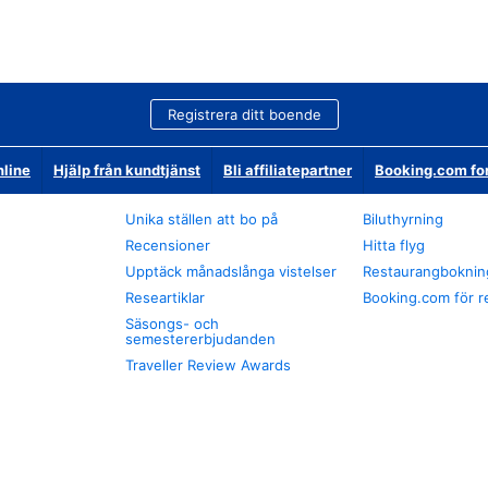
Registrera ditt boende
nline
Hjälp från kundtjänst
Bli affiliatepartner
Booking.com fo
Unika ställen att bo på
Biluthyrning
Recensioner
Hitta flyg
Upptäck månadslånga vistelser
Restaurangboknin
Researtiklar
Booking.com för r
Säsongs- och
semestererbjudanden
Traveller Review Awards