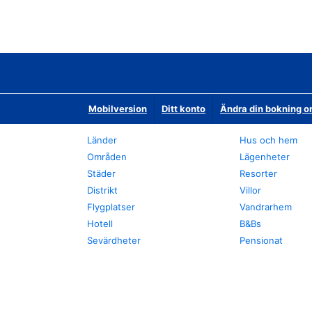
Mobilversion
Ditt konto
Ändra din bokning o
Länder
Hus och hem
Områden
Lägenheter
Städer
Resorter
Distrikt
Villor
Flygplatser
Vandrarhem
Hotell
B&Bs
Sevärdheter
Pensionat