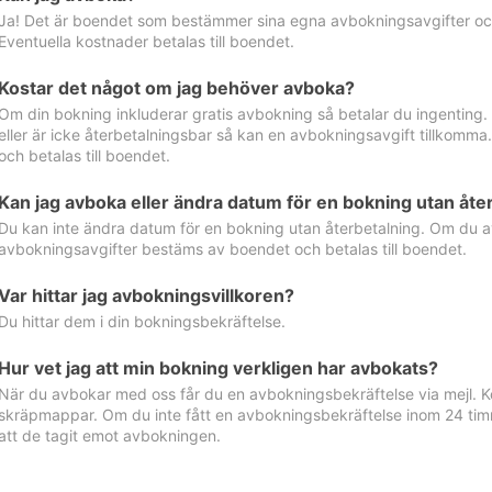
Ja! Det är boendet som bestämmer sina egna avbokningsavgifter och 
Eventuella kostnader betalas till boendet.
Kostar det något om jag behöver avboka?
Om din bokning inkluderar gratis avbokning så betalar du ingenting
eller är icke återbetalningsbar så kan en avbokningsavgift tillkom
och betalas till boendet.
Kan jag avboka eller ändra datum för en bokning utan åte
Du kan inte ändra datum för en bokning utan återbetalning. Om du a
avbokningsavgifter bestäms av boendet och betalas till boendet.
Var hittar jag avbokningsvillkoren?
Du hittar dem i din bokningsbekräftelse.
Hur vet jag att min bokning verkligen har avbokats?
När du avbokar med oss får du en avbokningsbekräftelse via mejl. Ko
skräpmappar. Om du inte fått en avbokningsbekräftelse inom 24 timm
att de tagit emot avbokningen.