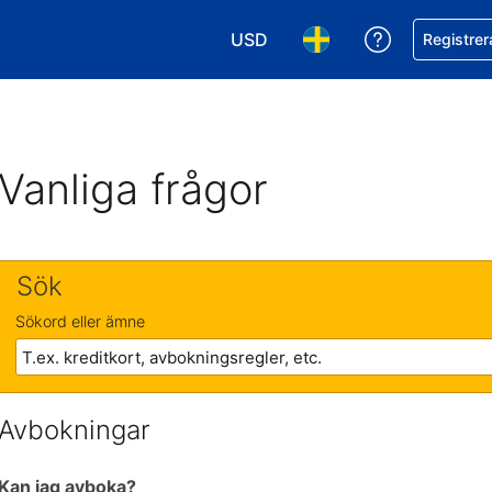
USD
Få hjälp me
Registrer
Välj valuta. Din nuvarande valu
Välj språk. Ditt nuvar
Vanliga frågor
Sök
Sökord eller ämne
Avbokningar
Kan jag avboka?